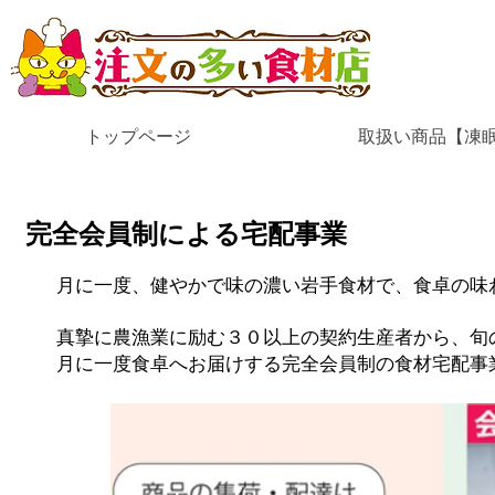
トップページ
取扱い商品【凍
完全会員制による宅配事業
月に一度、健やかで味の濃い岩手食材で、食卓の味
​真摯に農漁業に励む３０以上の契約生産者から、
月に一度食卓へお届けする完全会員制の食材宅配事
産地直送 北東