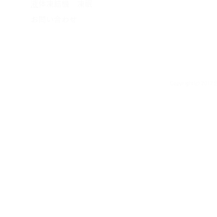
​
液体凍結機 凍眠
​お問い合わせ
Copyright(c) 20