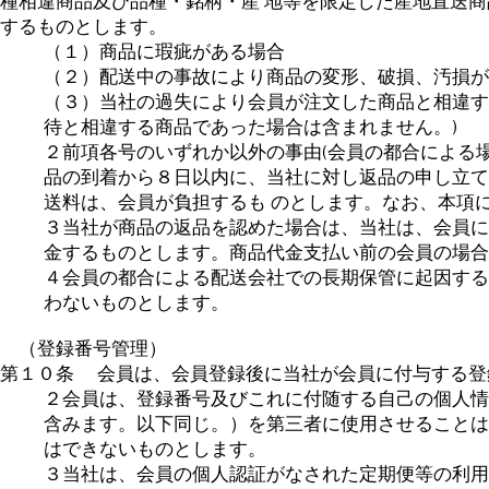
種相違商品及び品種・銘柄・産 地等を限定した産地直送商
するものとします。
（１）商品に瑕疵がある場合
（２）配送中の事故により商品の変形、破損、汚損が
（３）当社の過失により会員が注文した商品と相違す
待と相違する商品であった場合は含まれません。)
２前項各号のいずれか以外の事由(会員の都合による
品の到着から８日以内に、当社に対し返品の申し立て
送料は、会員が負担するも のとします。なお、本項
３当社が商品の返品を認めた場合は、当社は、会員に
金するものとします。商品代金支払い前の会員の場合
４会員の都合による配送会社での長期保管に起因する
わないものとします。
（登録番号管理）
第１０条 会員は、会員登録後に当社が会員に付与する登
２会員は、登録番号及びこれに付随する自己の個人情
含みます。以下同じ。）を第三者に使用させることは
はできないものとします。
３当社は、会員の個人認証がなされた定期便等の利用