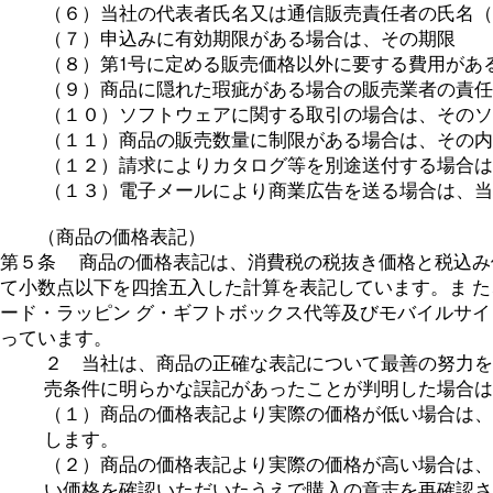
（６）当社の代表者氏名又は通信販売責任者の氏名（
（７）申込みに有効期限がある場合は、その期限
（８）第1号に定める販売価格以外に要する費用があ
（９）商品に隠れた瑕疵がある場合の販売業者の責任
（１０）ソフトウェアに関する取引の場合は、そのソ
（１１）商品の販売数量に制限がある場合は、その内
（１２）請求によりカタログ等を別途送付する場合は
（１３）電子メールにより商業広告を送る場合は、当
（商品の価格表記）
第５条 商品の価格表記は、消費税の税抜き価格と税込み
て小数点以下を四捨五入した計算を表記しています。ま た
ード・ラッピン グ・ギフトボックス代等及びモバイルサイ
っています。
２ 当社は、商品の正確な表記について最善の努力を
売条件に明らかな誤記があったことが判明した場合は
（１）商品の価格表記より実際の価格が低い場合は、
します。
（２）商品の価格表記より実際の価格が高い場合は、
い価格を確認いただいたうえで購入の意志を再確認さ