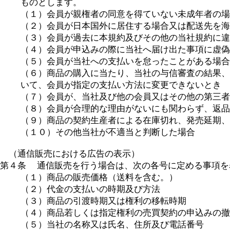
ものとします。
（１）会員が親権者の同意を得ていない未成年者の場
（２）会員が日本国外に居住する場合又は配送先を海
（３）会員が過去に本規約及びその他の当社規約に違
（４）会員が申込みの際に当社へ届け出た事項に虚偽
（５）会員が当社への支払いを怠ったことがある場合
（６）商品の購入に当たり、当社の与信審査の結果、
いて、会員が指定の支払い方法に変更できないとき
（７）会員が、当社及び他の会員又はその他の第三
（８）会員が合理的な理由がないにも関わらず、返品
（９）商品の契約生産者による在庫切れ、発売延期、
（１０）その他当社が不適当と判断した場合
（通信販売における広告の表示）
第４条 通信販売を行う場合は、次の各号に定める事項を
（１）商品の販売価格（送料を含む。）
（２）代金の支払いの時期及び方法
（３）商品の引渡時期又は権利の移転時期
（４）商品若しくは指定権利の売買契約の申込みの撤
（５）当社の名称又は氏名、住所及び電話番号