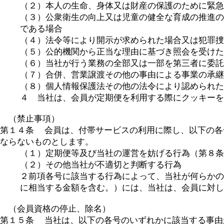
（２）本人の生命、身体又は財産の保護のために緊急
（３）公衆衛生の向上又は児童の健全な育成の推進の
である場合
（４）法令等により開示が求められた場合又は犯罪捜
（５）公的機関から正当な理由に基づき照会を受けた
（６）当社が行う業務の全部又は一部を第三者に委託
（７）合併、営業譲渡その他の事由による事業の承継
（８）個人情報保護法その他の法令により認められた
４ 当社は、会員が定期便を利用する際にクッキーを
（禁止事項）
第１４条 会員は、付帯サービスの利用に際し、以下の各
ならないものとします。
（１）定期便等及び当社の運営を妨げる行為（第８条
（２）その他当社が不適切と判断する行為
２前項各号に該当する行為によって、当社が何らかの
に相当する金額を含む。）には、当社は、会員に対し
（会員資格の停止、除名）
第１５条 当社は、以下の各号のいずれかに該当する事由