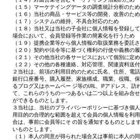
（１５）マーケテイングデータの調査統計分析のため
（１６）当社の商品・サービス等の開発、改善のため
（１７）システムの維持、不具合対応のため
（１８）当社又は当社の子会社に個人情報を登録して
場合において、会員登録等作業の簡素化を行うため
（１９）提携企業等から個人情報の取扱業務を委託さ
（２０）契約や法令等に基づく権利の行使や義務の履
（２１）その他当社の各サービスにおいて個別に定め
（２２）その他の各種連絡、対応管理、関連資料送付
２当社は、前項の利用目的のために氏名、住所、電話
銀行口座番号、購入履歴、家族構成、職業、役職、保
るブログ又はホームペー ジ等のURL、IPアドレス
て、これらのうちの一つあるいは二つ以上を組み合せ
ができるものとします。
３当社は、当社のプライバシーポリシーに基づき個人
用目的の合理的な範囲を超えて会員の個人情報を利用
合は、事前に会員等にそ の旨を通知するものとしま
いものとします。
（１）本人の同意が得られた場合又は事前に本人の同