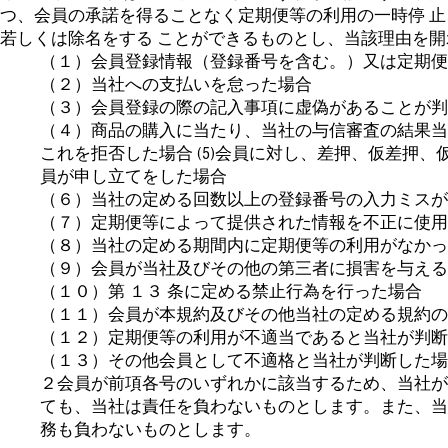
つ、会員の承諾を得ることなく定期便等の利用の一時停 
若しくは除名をする ことができるものとし、当該理由を
（１）会員登録情報（登録番号を含む。）又は定期便
（２）当社への支払いを怠った場合
（３）会員登録の際の記入事項に虚偽があることが判
（４）商品の購入に当たり、当社の与信審査の結果当
これを拒否した場合 (5)会員に対し、差押、仮差押
員が申し立てをした場合
（６）当社の定める回数以上の登録番号の入力ミスが
（７）定期便等によって提供された情報を不正に使用
（８）当社の定める期間内に定期便等の利用がなかっ
（９）会員が当社及びその他の第三者に損害を与える
（１０）第 １３ 条に定める禁止行為を行った場合
（１１）会員が本規約及びその他当社の定める規約の
（１２）定期便等の利用が不適当であると当社が判断
（１３）その他会員として不適格と当社が判断した場
２会員が前項各号のいずれかに該当するため、当社が
ても、当社は責任を負わないものとします。また、当
務も負わないものとします。