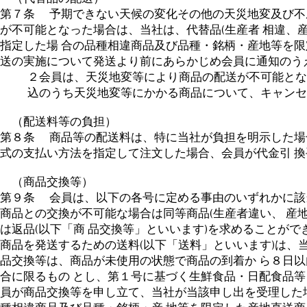
第７条 予期できない天候の変化その他の天災地変及び不
が不可能となった場合は、当社は、代替品(生産者 相違、
指定した場 合の品種相違商品及び品種・銘柄・産地等を限
送の実施について発送より前にあらかじめ会員に通知のう
２会員は、天災地変等により商品の配送が不可能とな
込のうち天災地変等にかかる商品について、キャンセ
（配送料等の負担）
第８条 商品等の配送料は、特に当社が負担を明示した場
式の支払い方法を指定して注文した場合、会員が代金引 
（商品交換等）
第９条 会員は、以下の各号に定める事由のいずれかに該
商品との交換が不可能な場合は同等商品(生産者違い、 産
は返品(以下「商 品交換等」といいます)を求めることが
商品を発送するための送料(以下「送料」といいます)は、
品交換等は、商品が未使用の状態で商品の到着か ら８日
合に限るもの とし、第１号に基づく生鮮食品・日配食品等
員が商品交換等を申し立て、当社が当該申し出を受理した