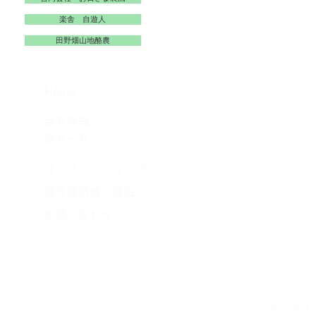
楽舎 自遊人
田野畑山地酪農
​Home
​会社情報
​商品一覧
​オンラインショップ
​
液体凍結機 凍眠
​お問い合わせ
Copyright(c) 20