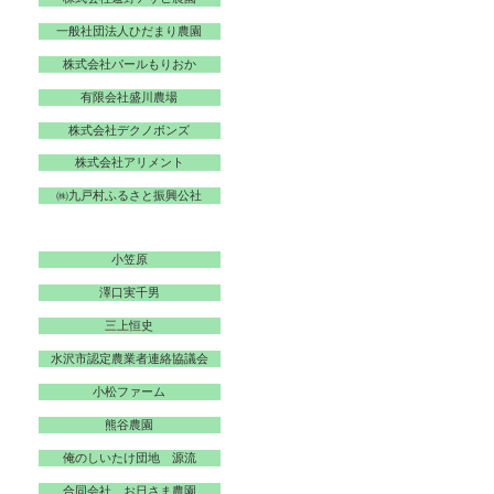
一般社団法人ひだまり農園
株式会社パールもりおか
有限会社盛川農場
株式会社デクノボンズ
株式会社アリメント
㈱九戸村ふるさと振興公社
小笠原
澤口実千男
三上恒史
水沢市認定農業者連絡協議会
小松ファーム
熊谷農園
俺のしいたけ団地 源流
合同会社 お日さま農園