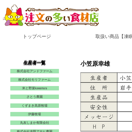
トップページ
取扱い商品【凍
​生産者一覧
小笠原幸雄
​生産者一覧
株式会社アンドファーム
株式会社モリファーム
米と野菜kawamura
さとう農園
くずまき高原牧場
伊藤牧場
丸友しまか有限会社
株式会社遠野アサヒ農園