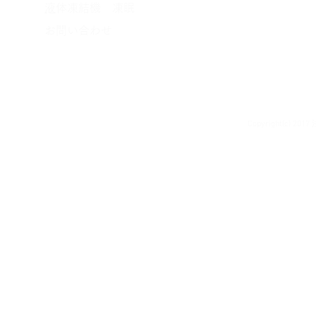
​
液体凍結機 凍眠
​お問い合わせ
Copyright(c) 20